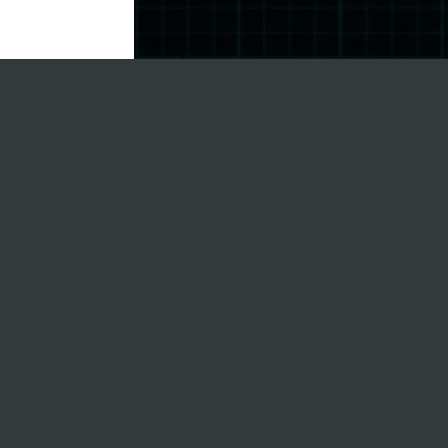
&#
HER
NZVA
ÄT (