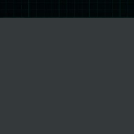
xe048;
ZFREQUE
RIABILIT
HRV)