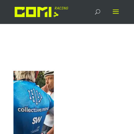
Raphael_Bauder_Black_F
orest_2025_3