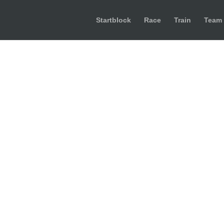
Startblock
Race
Train
Team
cross_23-24_jessigraphie_04