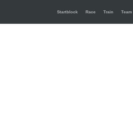
Startblock
Race
Train
Team
e_2_Tobi_Brücke