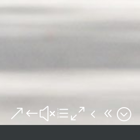
&#xe048;
📸
von
Sportograf